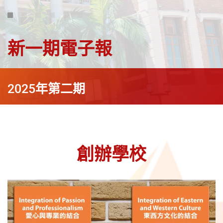
1
2
3
4
5
6
新一期電子報
2025年第二期
創辦學校