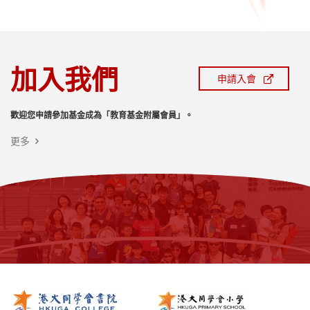
加入我們
申請入會
歡迎您申請參加基金成為「教育基金附屬會員」。
更多