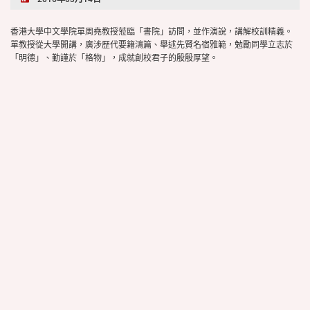
香港大學中文學院單周堯教授蒞臨「書院」訪問，並作演說，講解校訓精義。
單教授從大學開講，廣涉歷代要籍鴻篇、舉述先賢名宿雅範，勉勵同學立志於
「明德」、勤謹於「格物」，成就創校君子的殷殷厚望。