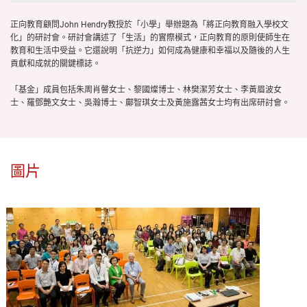
正向教育顧問John Hendry教授於「小學」舉辦題為「將正向教育融入學校文
化」的研討會。研討會講述了「生活」的實際模式，正向教育的原則使師生在
教育和生活中受益。它還說明「抗逆力」如何成為健康和幸福以及隨後的人生
貢獻和成就的關鍵標誌。
「基金」成員包括朱周肖韾女士、黎國燦博士、林樊潔芳女士、李黃眉波女
士、羅鄧艷文女士、吳瀚博士、鄺智琪女士及黃施露茜女士均有出席研討會。
圖片