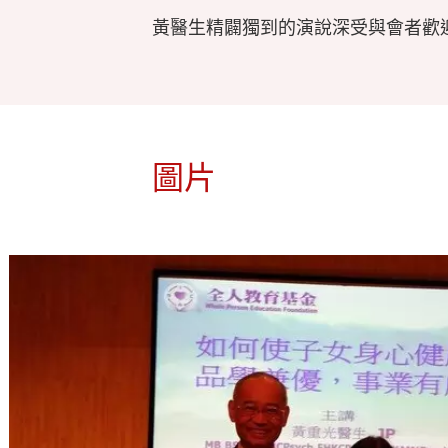
黃醫生精闢獨到的演說深受與會者歡
圖片