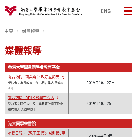
跳至主內容
ENG
打
港大同學會教育基金
主頁
媒體報導
媒體報導
香港大學畢業同學會教育基金
電台訪問 - 商業電台 政好星期天
2019年10月27日
受訪者：家長教育工作小組召集人 戴健文
先生
電台訪問 - RTHK 教學有心人
2019年10月26日
受訪者：時任人生及事業教育計劃工作小
組召集人 文綺芬博士
港大同學會書院
星島日報 - 【親子王 第516期 第8至
2020年4月9日