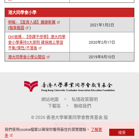
港大同學會小學
明報 - 【直資人語】擴建新翼
2021年1月2日
(
報章截圖
)
OH!爸媽 - 【停課不停學】港大同學
會小學秉持3大原則 確保網上學習
2020年2月17日
平衡/彈性/不落後
港大同學會小學公開信
2019年9月10日
網站地圖
私隱政策聲明
下載區
聯絡我們
© 2026 香港大學畢業同學會教育基金 版
權所有 翻印必究
我們使用cookie檔案以確保你獲得最佳的瀏覽體驗。
了解更
接受
多