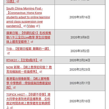
10頁】
South China Morning Post -
【Coronavirus: Hong Kong
students adapt to online learning
2020年3月16日
amid class suspension over
pandemic】
(
Video
)
蘋果日報 - 【停課抗疫1】名校首推
朝八午三全日Live教學 學生拉埋細
2020年3月8日
妹上體育堂都得？
TVB - 【星期日檔案: 艱難的一課】
2020年3月2日
RTHK31 - 【日常8點半】
2020年2月24日
NOW 新聞 - 【網上教學如何做？ 教
2020年2月23日
育局稱無統一依循標準】
香港電台視像新聞 - 【網上實時教
學 中學教師：得個樣無回應都當缺
2020年2月17日
席】
TOPICK HKET - 【停課不停學】港
大同學會書院老師直播教書 全校
2020年2月10日
跟足時間表網上教學體育音樂課照
上