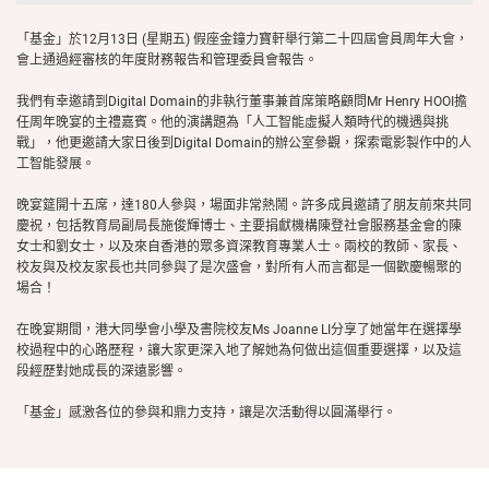
「基金」於12月13日 (星期五) 假座金鐘力寶軒舉行第二十四屆會員周年大會，
會上通過經審核的年度財務報告和管理委員會報告。
我們有幸邀請到Digital Domain的非執行董事兼首席策略顧問Mr Henry HOOI擔
任周年晚宴的主禮嘉賓。他的演講題為「人工智能虛擬人類時代的機遇與挑
戰」，他更邀請大家日後到Digital Domain的辦公室參觀，探索電影製作中的人
工智能發展。
晚宴筵開十五席，達180人參與，場面非常熱鬧。許多成員邀請了朋友前來共同
慶祝，包括教育局副局長施俊輝博士、主要捐獻機構陳登社會服務基金會的陳
女士和劉女士，以及來自香港的眾多資深教育專業人士。兩校的教師、家長、
校友與及校友家長也共同參與了是次盛會，對所有人而言都是一個歡慶暢聚的
場合！
在晚宴期間，港大同學會小學及書院校友Ms Joanne LI分享了她當年在選擇學
校過程中的心路歷程，讓大家更深入地了解她為何做出這個重要選擇，以及這
段經歷對她成長的深遠影響。
「基金」感激各位的參與和鼎力支持，讓是次活動得以圓滿舉行。