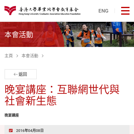
跳至主內容
ENG
打
港大同學會教育基金
本會活動
主頁
本會活動
返回
晚宴講座：互聯網世代與
社會新生態
晚宴講座
2016年04月08日